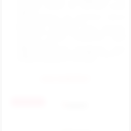
размещение рекламы на медиафасадах – это
прекрасное решение для увеличение имиджа
компании
100% окупаемость: все затраченные средства
окупаются быстро и многократно
Возможность размещения целых рекламных
кампаний: вы сможете запустить сразу несколько
рекламных роликов, объединенных одним
смысловым рядом
Эффективный способ рекламировать новый
продукт: запускаете новую линейку продуктов –
выбирайте медиафасад. Точно увидят!
НАМ ДОВЕРЯЮТ