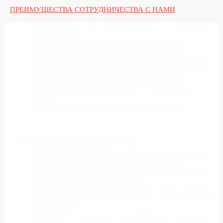
ПРЕИМУЩЕСТВА СОТРУДНИЧЕСТВА С НАМИ
Собственная сеть медиафасадов и рекламных
конструкций
Мы провели более 7000 рекламных кампаний
У нас работает профессиональная команда
1.5 млдр. рублей рекламных бюджетов сэкономлено
2.25 млдр. рублей дополнительно заработано для
рекламодателей сверх выставленных KPI
Размещение рекламы под ключ в любом городе
мира
Размещаем рекламу уже на протяжении 15 лет
РЕКЛАМА НА МЕДИАФАСАДЕ - ЭТО
Постоянная трансляция рекламы: рекламный ролик
не прерывается, транслируется постоянно
Круглосуточная трансляция: рекламное сообщение
транслируется 24 часа в сутки
Выход на целевую аудиторию: ваша реклама
сможет охватить широкий круг потенциальных
покупателей
Выгодное решение имиджевых вопросов: