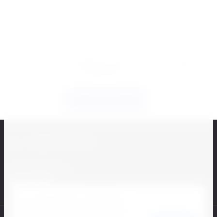
Я согласен на обработку моих персональных данных
(
подробнее...
)
Заказать рекламу
8 (800) 100-81-65
Присоединяйтесь
Этот сайт использует cookie-файлы и
другие технологии для улучшения его
работы. Продолжая работу с сайтом, Вы