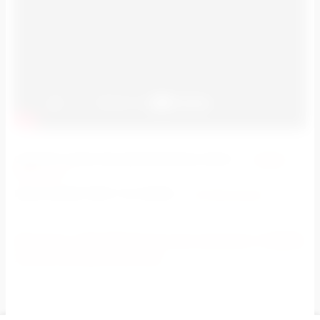
ОЦЕНИТЕ КАЧЕСТВО ВЫПОЛНЕННЫХ РАБОТ
-
НАШИ
РАБОТЫ->
ЕЩЕ БОЛЬШЕ РАБОТ НА НАШЕМ -
YouTube-канале
Пишите: info@frgrf.net или звоните: 8 (800)
100-81-65 (бесплатно)