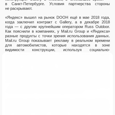
в Санкт-Петербурге. Условия партнерства стороны
не раскрывают.
«Яндекс» вышел на рынок DOOH ещё в мае 2018 года,
когда заключил контракт с Gallery, а в декабре 2018
года — с другим крупнейшим оператором Russ Outdoor.
Как пояснили в компаниях, у Mail.ru Group и «Яндекса»
разные продукты с точки зрения использования данных.
Mail.ru Group показывает рекламу в реальном времени
для автомобилистов, которые находятся в зоне
видимости конструкции, используя социально-
демографический таргетинг (пешеходы также попадают
в зону видимости, но их доля составляет около 5%).
«Яндекс» же использует социально-демографические
данные уже по итогам кампании для аналитики
и ретаргетинга, но не ориентируется на них изначально.
При этом у интернет-компаний такая реклама, в отличие
от традиционной, оплачивается за число контактов
с аудиторией, а продается по модели аукциона, как
онлайн-реклама, либо через прямые сделки.
Напомним, рынок наружной рекламы в России стагнирует.
По данным АКАР, в первом квартале 2019 года затраты
рекламодателей в этом сегменте выросли лишь на 2%,
до 8,9−9,1 млрд рублей. Однако директор