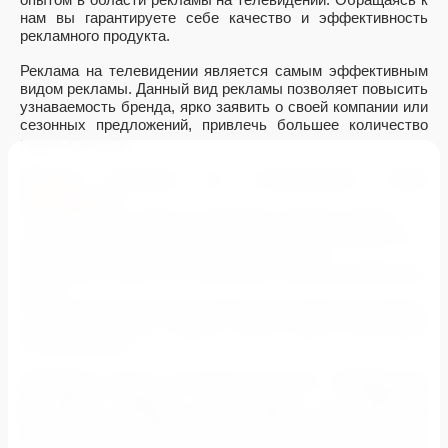
опытом в области рекламы на телевидении. Обращаясь к
нам вы гарантируете себе качество и эффективность
рекламного продукта.
Реклама на телевидении является самым эффективным
видом рекламы. Данный вид рекламы позволяет повысить
узнаваемость бренда, ярко заявить о своей компании или
сезонных предложений, привлечь большее количество
новых клиентов.
Почему реклама на телевидении такая
популярная:
1. Возможность охватить аудиторию любой категории.
2. Создание образа среднестатистического потребителя.
3. Высокая скорость передачи информации.
4. Большое количество тематик для создания продающего
клипа.
5. Зрительное и звуковое изменение восприятия человека.
6. Удобный заказ товаров, прямо перед телевизором
(телемагазины).
Уважаемые друзья, рекламное агентство
"Федеральная
Рекламная Группа"
изготавливает и размещает
рекламу на телевидении в Владимире и Владимирской
области
на протяжении 10 лет. Мы научились делать