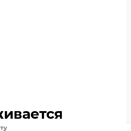
живается
оту