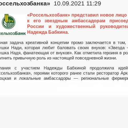
оссельхозбанка»
10.09.2021 11:29
«Россельхозбанк» представил новое лицо
к его звездным амбассадорам присоед
России и художественный руководите
Надежда Бабкина.
вная задача креативной концепии промо заключается в том,
ушки Нади, которая любит баловать своих внуков: «Звезда 
ушка Надя, фанатеющая от внуков». Как отметила героиня в ро
олнить привычную роль из настоящей повседневной жизни.
пания с участием Надежды Бабкиной продолжила идей
ссельхозбанка», героями которого ранее стали ресторатор А
оцкая и локальные амбассадоры — региональные фермеры
авнодушные к развитию сельского хозяйства в России поль
устил более 70 видероликов.