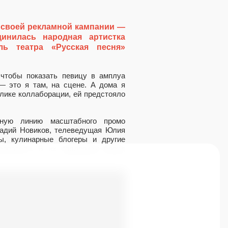
 своей рекламной кампании —
инилась народная артистка
ль театра «Русская песня»
 чтобы показать певицу в амплуа
— это я там, на сцене. А дома я
лике коллаборации, ей предстояло
ную линию масштабного промо
ркадий Новиков, телеведущая Юлия
, кулинарные блогеры и другие
зователи. В их поддержку бренд