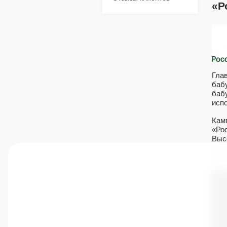
«Р
Гла
баб
баб
исп
Кам
«Ро
Выс
нер
вып