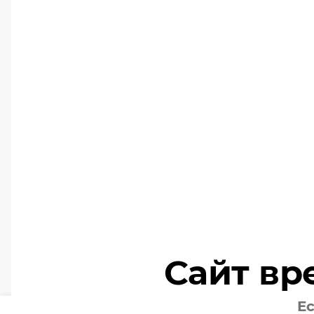
E-
*
К
Сайт вр
Ес